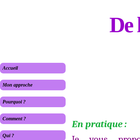
De 
Accueil
Mon approche
Pourquoi ?
Comment ?
En pratique :
Qui ?
Je vous prop