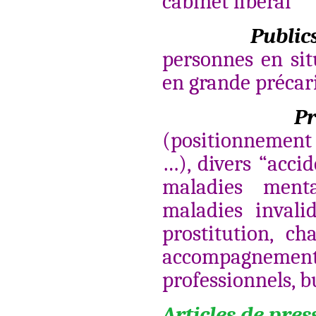
cabinet libéral
Public
personnes en sit
en grande précari
Pr
(positionnement 
…), divers “accid
maladies ment
maladies invalid
prostitution, c
accompagnement
professionnels, 
Articles de pres