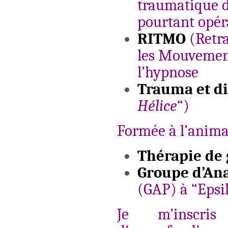
traumatique d
pourtant opér
RITMO
(Retr
les Mouvement
l’hypnose
Trauma et di
Hélice
“)
Formée à l’anima
Thérapie de
Groupe d’Ana
(GAP) à “Epsi
Je m’inscri