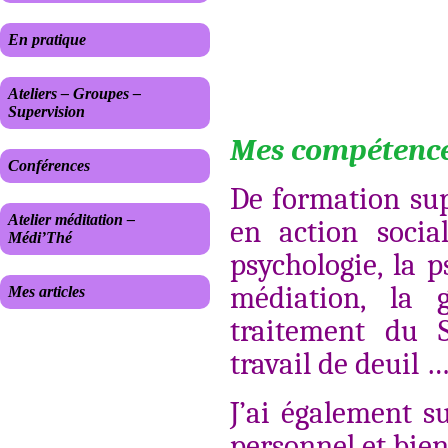
En pratique
Ateliers – Groupes –
Supervision
Mes compétenc
Conférences
De formation sup
Atelier méditation –
en action socia
Médi’Thé
psychologie, la 
médiation, la g
Mes articles
traitement du S
travail de deuil 
J’ai également 
personnel et bien